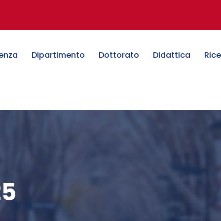
denza
Dipartimento
Dottorato
Didattica
Ric
25