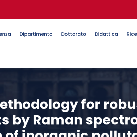
denza
Dipartimento
Dottorato
Didattica
Ric
ethodology for robus
 by Raman spectro
 of inorganic pollut