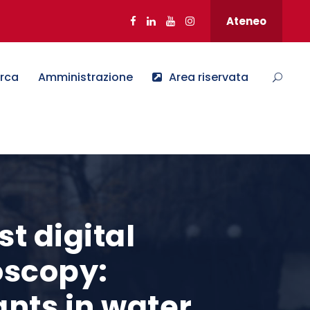
Ateneo
erca
Amministrazione
Area riservata
t digital
scopy:
ants in water