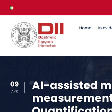
Home
In evi
AI-assisted m
09
APR
measurements
Quantification