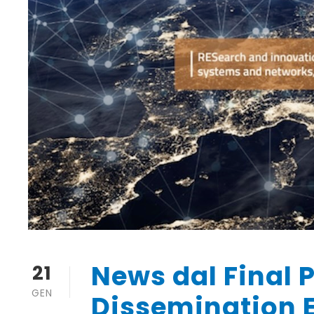
News dal Final 
21
GEN
Dissemination E