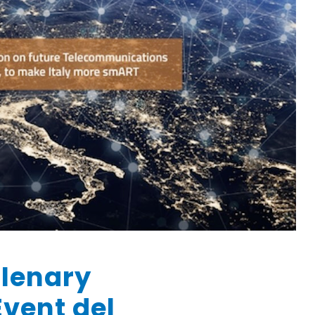
Plenary
vent del