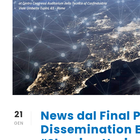
News dal Final 
21
GEN
Dissemination 