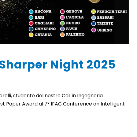
o Sharper Night 2025
elli, studente del nostro CdL in Ingegneria
Best Paper Award al 7° IFAC Conference on Intelligent