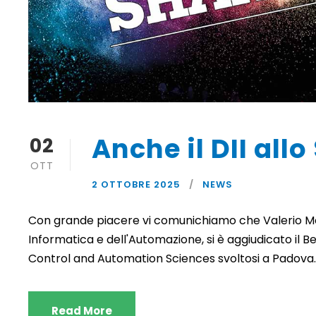
Anche il DII all
02
OTT
2 OTTOBRE 2025
NEWS
Con grande piacere vi comunichiamo che Valerio Mor
Informatica e dell'Automazione, si è aggiudicato il 
Control and Automation Sciences svoltosi a Padova.
Read More