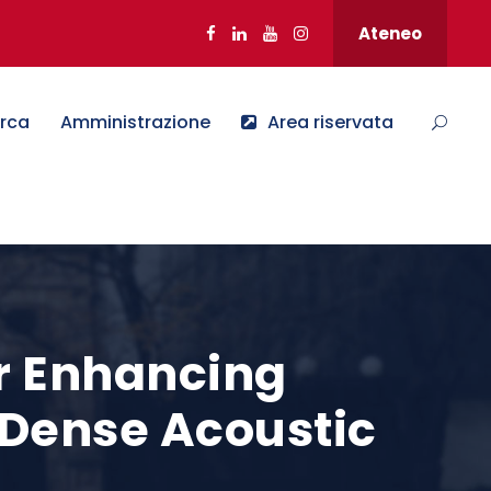
Ateneo
erca
Amministrazione
Area riservata
r Enhancing
a Dense Acoustic