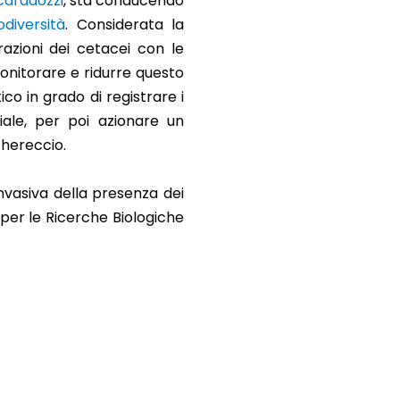
caradozzi
, sta conducendo
diversità
. Considerata la
azioni dei cetacei con le
monitorare e ridurre questo
ico in grado di registrare i
ciale, per poi azionare un
schereccio.
invasiva della presenza dei
o per le Ricerche Biologiche