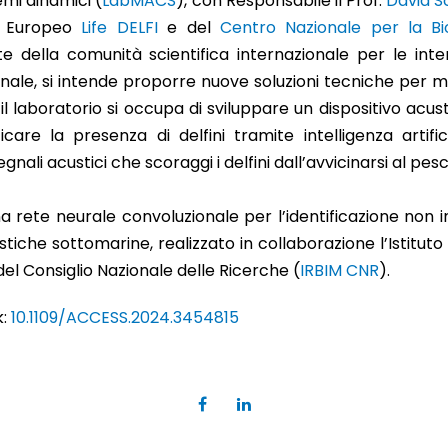
emi dinamici (
LabMACS
), con Responsabile il Prof.
David S
to Europeo
Life DELFI
e del
Centro Nazionale per la Bio
 della comunità scientifica internazionale per le inter
onale, si intende proporre nuove soluzioni tecniche per 
l laboratorio si occupa di sviluppare un dispositivo acust
icare la presenza di delfini tramite intelligenza artifi
gnali acustici che scoraggi i delfini dall’avvicinarsi al pe
na rete neurale convoluzionale per l’identificazione non 
ustiche sottomarine, realizzato in collaborazione l’Istitut
del Consiglio Nazionale delle Ricerche (
IRBIM CNR
).
k:
10.1109/ACCESS.2024.3454815