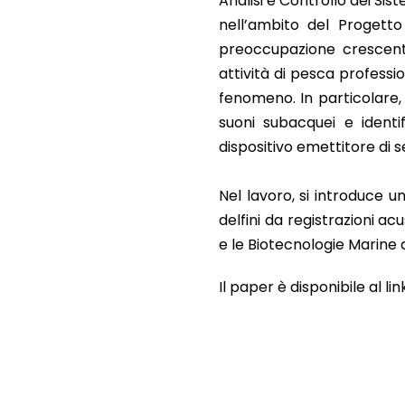
Analisi e Controllo dei Sist
nell’ambito del Proget
preoccupazione crescente
attività di pesca professi
fenomeno. In particolare, i
suoni subacquei e identif
dispositivo emettitore di se
Nel lavoro, si introduce u
delfini da registrazioni ac
e le Biotecnologie Marine 
Il paper è disponibile al lin