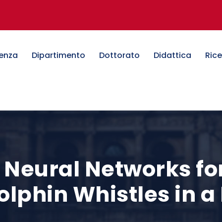
denza
Dipartimento
Dottorato
Didattica
Ric
 Neural Networks fo
olphin Whistles in 