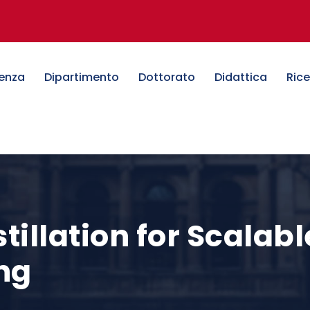
denza
Dipartimento
Dottorato
Didattica
Ric
illation for Scalab
ng