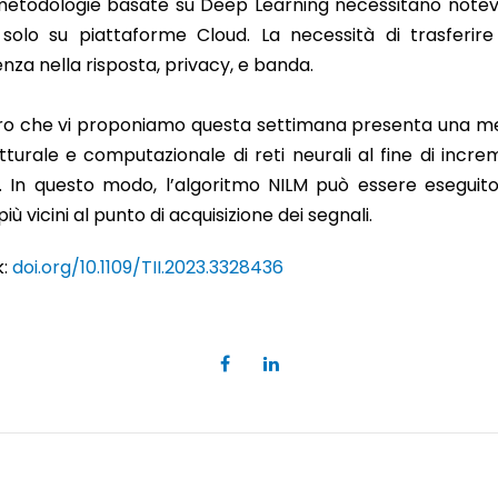
e metodologie basate su Deep Learning necessitano notevo
 solo su piattaforme Cloud. La necessità di trasferire 
za nella risposta, privacy, e banda.
voro che vi proponiamo questa settimana presenta una me
tturale e computazionale di reti neurali al fine di incre
 In questo modo, l’algoritmo NILM può essere eseguito 
ù vicini al punto di acquisizione dei segnali.
k:
doi.org/10.1109/TII.2023.3328436