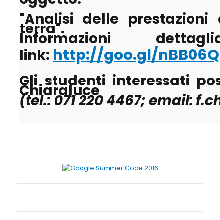
"Analisi delle prestazioni
terra".
Informazioni dett
http://goo.gl/nBB06Q
link:
Gli studenti interessati po
Chiaraluce
(tel.: 071 220 4467; email: f