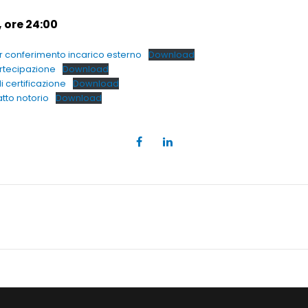
 ore 24:00
r conferimento incarico esterno
Download
rtecipazione
Download
di certificazione
Download
atto notorio
Download