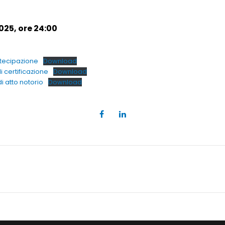
25, ore 24:00
tecipazione
Download
di certificazione
Download
di atto notorio
Download