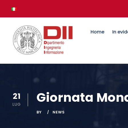
Home
In evi
Giornata Mond
21
LUG
BY
NEWS