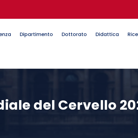
denza
Dipartimento
Dottorato
Didattica
Ric
iale del Cervello 2