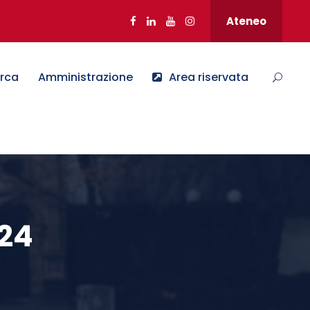
Ateneo
erca
Amministrazione
Area riservata
024