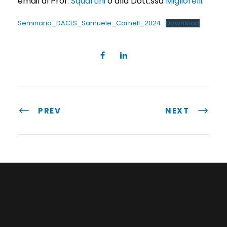
email al Prof.
Squartini
o alla Dott.ssa
Migliorelli
.
Seminario_DACLS_Samuele_Cornell_2024
Download
PREV
NEXT