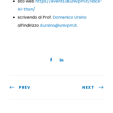
sito web
https://events.dii.univpm.it/Hack-
AI-thon/
scrivendo al Prof.
Domenico Ursino
all’indirizzo
d.ursino@univpm.it
.
PREV
NEXT